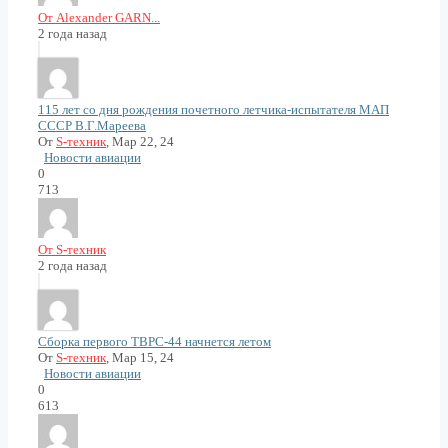
От Alexander GARN...
2 года назад
115 лет со дня рождения почетного летчика-испытателя МАП
СССР В.Г.Мареева
От
S-техник
, Мар 22, 24
Новости авиации
0
713
От S-техник
2 года назад
Сборка первого ТВРС-44 начнется летом
От
S-техник
, Мар 15, 24
Новости авиации
0
613