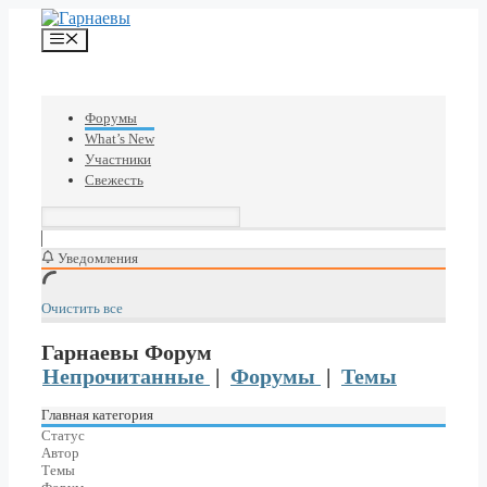
Перейти
к
Меню
содержимому
Форумы
What’s New
Участники
Свежесть
Уведомления
Очистить все
Гарнаевы Форум
Непрочитанные
|
Форумы
|
Темы
Главная категория
Статус
Автор
Темы