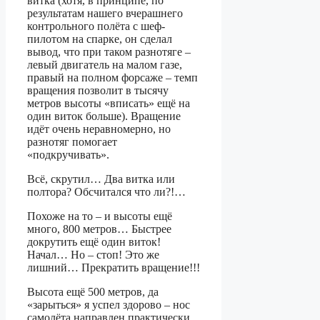
витка (хотя, в принципе, по
результатам нашего вчерашнего
контрольного полёта с шеф-
пилотом на спарке, он сделал
вывод, что при таком разнотяге –
левый двигатель на малом газе,
правый на полном форсаже – темп
вращения позволит в тысячу
метров высоты «вписать» ещё на
один виток больше). Вращение
идёт очень неравномерно, но
разнотяг помогает
«подкручивать».
Всё, скрутил… Два витка или
полтора? Обсчитался что ли?!…
Похоже на то – и высоты ещё
много, 800 метров… Быстрее
докрутить ещё один виток!
Начал… Но – стоп! Это же
лишний… Прекратить вращение!!!
Высота ещё 500 метров, да
«зарыться» я успел здорово – нос
самолёта направлен практически