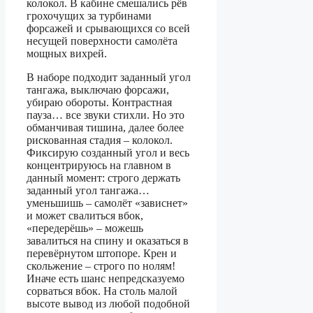
колокол. В кабине смешались рёв
грохочущих за турбинами
форсажей и срывающихся со всей
несущей поверхности самолёта
мощных вихрей.
В наборе подходит заданный угол
тангажа, выключаю форсажи,
убираю обороты. Контрастная
пауза… все звуки стихли. Но это
обманчивая тишина, далее более
рискованная стадия – колокол.
Фиксирую созданный угол и весь
концентрируюсь на главном в
данный момент: строго держать
заданный угол тангажа…
уменьшишь – самолёт «зависнет»
и может свалиться вбок,
«передерёшь» – можешь
завалиться на спину и оказаться в
перевёрнутом штопоре. Крен и
скольжение – строго по нолям!
Иначе есть шанс непредсказуемо
сорваться вбок. На столь малой
высоте вывод из любой подобной