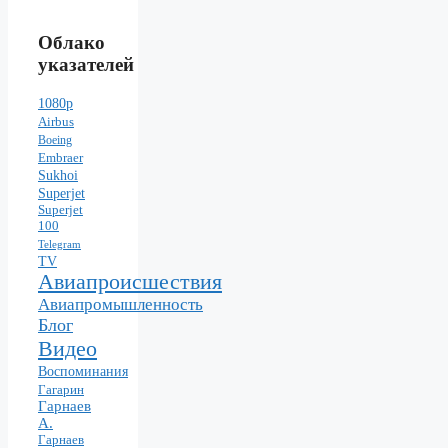
Облако
указателей
1080p
Airbus
Boeing
Embraer
Sukhoi
Superjet
Superjet
100
Telegram
TV
Авиапроисшествия
Авиапромышленность
Блог
Видео
Воспоминания
Гагарин
Гарнаев
А.
Гарнаев