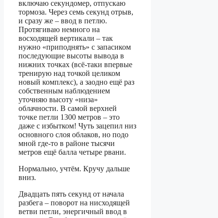
включаю секундомер, отпускаю
тормоза. Через семь секунд отрыв,
и сразу же – ввод в петлю.
Протягиваю немного на
восходящей вертикали – так
нужно «приподнять» с запасиком
последующие высоты вывода в
нижних точках (всё-таки впервые
тренирую над точкой целиком
новый комплекс), а заодно ещё раз
собственным наблюдением
уточняю высоту «низа»
облачности. В самой верхней
точке петли 1300 метров – это
даже с избытком! Чуть зацепил низ
основного слоя облаков, но подо
мной где-то в районе тысячи
метров ещё балла четыре рвани.
Нормально, учтём. Кручу дальше
вниз.
Двадцать пять секунд от начала
разбега – поворот на нисходящей
ветви петли, энергичный ввод в