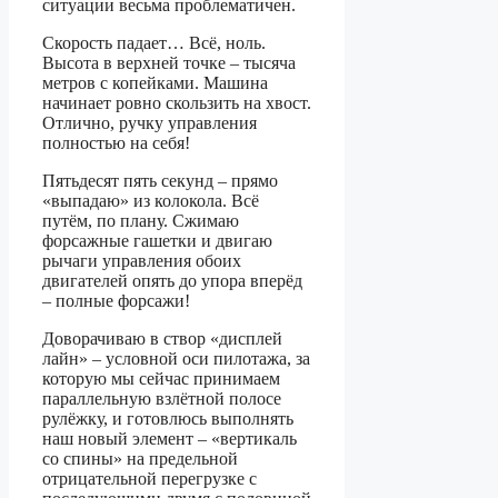
ситуации весьма проблематичен.
Скорость падает… Всё, ноль.
Высота в верхней точке – тысяча
метров с копейками. Машина
начинает ровно скользить на хвост.
Отлично, ручку управления
полностью на себя!
Пятьдесят пять секунд – прямо
«выпадаю» из колокола. Всё
путём, по плану. Сжимаю
форсажные гашетки и двигаю
рычаги управления обоих
двигателей опять до упора вперёд
– полные форсажи!
Доворачиваю в створ «дисплей
лайн» – условной оси пилотажа, за
которую мы сейчас принимаем
параллельную взлётной полосе
рулёжку, и готовлюсь выполнять
наш новый элемент – «вертикаль
со спины» на предельной
отрицательной перегрузке с