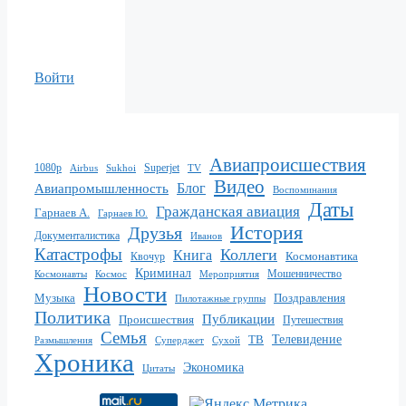
Войти
Авиапроисшествия
1080p
Superjet
Sukhoi
TV
Airbus
Видео
Блог
Авиапромышленность
Воспоминания
Даты
Гражданская авиация
Гарнаев А.
Гарнаев Ю.
История
Друзья
Документалистика
Иванов
Катастрофы
Коллеги
Книга
Квочур
Космонавтика
Криминал
Мошенничество
Мероприятия
Космонавты
Космос
Новости
Музыка
Поздравления
Пилотажные группы
Политика
Публикации
Происшествия
Путешествия
Семья
ТВ
Телевидение
Размышления
Суперджет
Сухой
Хроника
Экономика
Цитаты