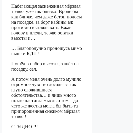
Набегающая заснеженная мёрзлая
травка уже так близко! Вроде бы
как ближе, чем даже бетон полосы
на посадке, за борт кабины аж
противно выглядывать. Вжав
голову в плечи, теряю остатки
высоты и…
… Благополучно проношусь мимо
вышки КДП !
Пошёл в набор высоты, зашёл на
посадку, сел.
А потом меня очень долго мучило
огромное чувство досады за так
глупо сложившиеся
обстоятельства… и лишь много
позже настигла мысль о том – до
чего же жестка могла бы быть та
припорошенная снежком мёрзлая
травка!
СТЫДНО !!!