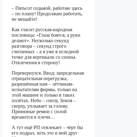
– Пятьсот седьмой, работаю здесь
– по плану! Продолжаю работать,
не мешайте!
Как гласит русская-народная
пословица: «Глаза боятся, а руки
делают». Несколько секунд
разговора – секунд строго
считанных – а я уже в исходной
точке для вертикали со спины.
Отвлечения в сторону!
Перевернулся. Ввод: запредельная
отрицательная перегрузка,
разрешённая нам – лётчикам-
испытателям фирмы, только на
этой машине и только в таких
полётах. Небо – снизу, Земля –
сверху, уплывает за голову.
Привязные ремни с силой
врезаются в плечи…
А тут ещё РП отвлекает – чёрт бы
его подрал, хоть это и мой друг