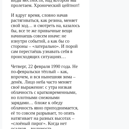
виды местности, над которой мы
пролетаем. Хронический цейтнот!
И вдруг время, словно начав
растягиваться, как резина, меняет
свой ход… и смотреть на, казалось
бы, все те же привычные вещи
начинаешь совсем иначе: не
изнутри событий, а как бы со
стороны – «латерально». И порой
сам перестаёшь узнавать себя в
происходящих ситуациях…
Четверг, 22 февраля 1990 года. Не
по-февральски тёплый – как,
впрочем, и вся нынешняя зима –
денёк. Лицо неба часто меняет
своё выражение: с утра низкая
облачность с кратковременными,
но плотными снежными
зарядами… ближе к обеду
облачность явно приподнимается,
её то совсем разрывает, то опять
натягивает на разных высотах –
«слоёный пирог». Когда нет
осадков – видимость