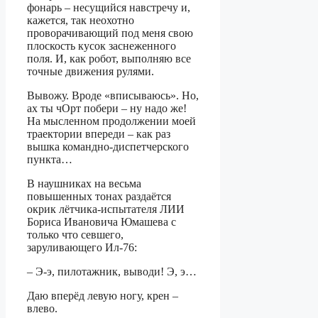
фонарь – несущийся навстречу и,
кажется, так неохотно
проворачивающий под меня свою
плоскость кусок заснеженного
поля. И, как робот, выполняю все
точные движения рулями.
Вывожу. Вроде «вписываюсь». Но,
ах ты чОрт побери – ну надо же!
На мысленном продолжении моей
траектории впереди – как раз
вышка командно-диспетчерского
пункта…
В наушниках на весьма
повышенных тонах раздаётся
окрик лётчика-испытателя ЛИИ
Бориса Ивановича Юмашева с
только что севшего,
заруливающего Ил-76:
– Э-э, пилотажник, выводи! Э, э…
Даю вперёд левую ногу, крен –
влево.