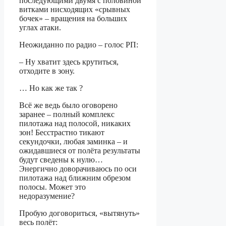
последующими двумя с половиной
витками нисходящих «срывных
бочек» – вращения на больших
углах атаки.
Неожиданно по радио – голос РП:
– Ну хватит здесь крутиться,
отходите в зону.
… Но как же так ?
Всё же ведь было оговорено
заранее – полный комплекс
пилотажа над полосой, никаких
зон! Бесстрастно тикают
секундочки, любая заминка – и
ожидавшиеся от полёта результаты
будут сведены к нулю…
Энергично доворачиваюсь по оси
пилотажа над ближним обрезом
полосы. Может это
недоразумение?
Пробую договориться, «вытянуть»
весь полёт: