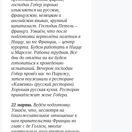
господин Гобер хорошо
изъясняется на русском,
французском, немецком и
английском языках, крупный
капиталист. Господин Петель –
француз. Узнаём, что после
подготовки вертолёта полетим в
Ниццу, на юг Франции, – центр
курорта. Будем работать в Ницце
и Марселе. Работа трудная. Все
дни до отлёта на юг будем
готовиться к проведению
испытаний. Вечером господин
Гобер провёз нас по Парижу,
затем поужинали в ресторане
«Каменка» (русский ресторан).
Хорошая русская кухня. Ресторан
принадлежит жене Гобера.
22 марта.
Ведём подготовку.
Узнаём, что, несмотря на
благожелательное отношение к
нам правительства Франции во
главе с де Голлем, многие
влиятельные лица против нашего