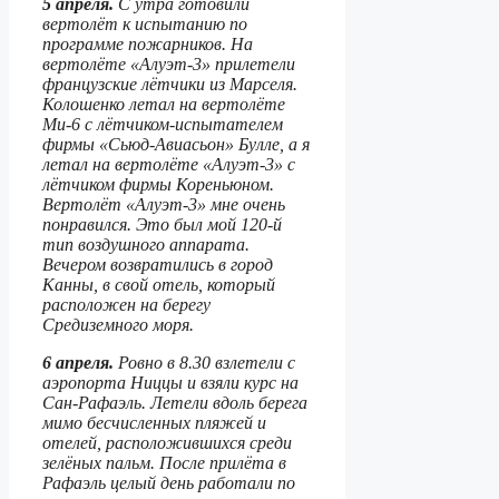
5 апреля.
С утра готовили
вертолёт к испытанию по
программе пожарников. На
вертолёте «Алуэт-3» прилетели
французские лётчики из Марселя.
Колошенко летал на вертолёте
Ми-6 с лётчиком-испытателем
фирмы «Сьюд-Авиасьон» Булле, а я
летал на вертолёте «Алуэт-3» с
лётчиком фирмы Кореньюном.
Вертолёт «Алуэт-3» мне очень
понравился. Это был мой 120-й
тип воздушного аппарата.
Вечером возвратились в город
Канны, в свой отель, который
расположен на берегу
Средиземного моря.
6 апреля.
Ровно в 8.30 взлетели с
аэропорта Ниццы и взяли курс на
Сан-Рафаэль. Летели вдоль берега
мимо бесчисленных пляжей и
отелей, расположившихся среди
зелёных пальм. После прилёта в
Рафаэль целый день работали по