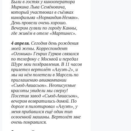
Были в гостях у кинооператора
Миркина Льва Семёновича,
который участвовал в съёмках
кинофильма «Нормандия-Неман».
День провели очень хорошо.
Вечером гуляли по городу Канны,
где живём в отеле «Мартинес».
4 апреля.
Сегодня день рождения
моей жены. Корреспондент
«Огонька» Генрих Гурков связался
по телефону с Москвой и передал
Шуре мои поздравления. В 11 часов
прилетел вертолёт «Алуэт-2», и
мы на нём полетели в Марсель по
приглашению авиакомпании
«Сьюд-Авиасьон». Неописуемые
красоты увидели мы сверху!
Посетив завод «Сьюд-Авиасьон»,
вечером возвратились домой. По
дороге я пилотировал «Алуэт», у
меня прибавился ещё один тип
освоенной машины. Вертолёт мне
очень понравился.