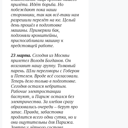
прилёта. Идёт борьба. Но
побеждают пока наши
сторонники, так как всё-таки нам
разрешили перелёт на юг. Целый
день прошёл в подготовке
машины. Примеряли бак,
подгоняли кронштейны,
приспосабливали машину к
предстоящей работе.
23 марта.
Сегодня из Москвы
прилетел Володя Богданов. Он
возглавит нашу группу. Толковый
парень. Шли переговоры с Гобером
и Петелем. Вроде всё согласовали.
Теперь дело только в подготовке.
Сегодня остался небритым.
Рабочие электростанции
бастуют, и Париж остался без
электричества. За хлебом сразу
образовались очереди – берут про
запас. Правда, забастовка
продлится всего одни сутки, но и
они ощутительны для Парижа.
Завтра у лётного состава