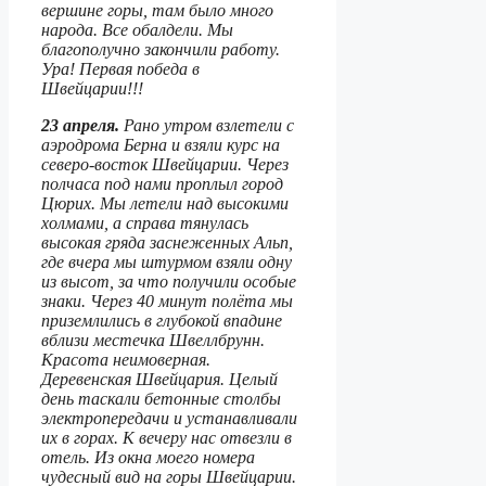
вершине горы, там было много
народа. Все обалдели. Мы
благополучно закончили работу.
Ура! Первая победа в
Швейцарии!!!
23 апреля.
Рано утром взлетели с
аэродрома Берна и взяли курс на
северо-восток Швейцарии. Через
полчаса под нами проплыл город
Цюрих. Мы летели над высокими
холмами, а справа тянулась
высокая гряда заснеженных Альп,
где вчера мы штурмом взяли одну
из высот, за что получили особые
знаки. Через 40 минут полёта мы
приземлились в глубокой впадине
вблизи местечка Швеллбрунн.
Красота неимоверная.
Деревенская Швейцария. Целый
день таскали бетонные столбы
электропередачи и устанавливали
их в горах. К вечеру нас отвезли в
отель. Из окна моего номера
чудесный вид на горы Швейцарии.