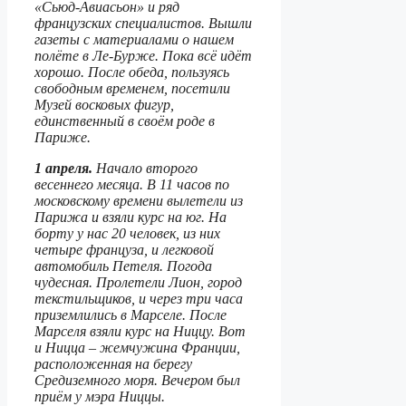
«Сьюд-Авиасьон» и ряд
французских специалистов. Вышли
газеты с материалами о нашем
полёте в Ле-Бурже. Пока всё идёт
хорошо. После обеда, пользуясь
свободным временем, посетили
Музей восковых фигур,
единственный в своём роде в
Париже.
1 апреля.
Начало второго
весеннего месяца. В 11 часов по
московскому времени вылетели из
Парижа и взяли курс на юг. На
борту у нас 20 человек, из них
четыре француза, и легковой
автомобиль Петеля. Погода
чудесная. Пролетели Лион, город
текстильщиков, и через три часа
приземлились в Марселе. После
Марселя взяли курс на Ниццу. Вот
и Ницца – жемчужина Франции,
расположенная на берегу
Средиземного моря. Вечером был
приём у мэра Ниццы.