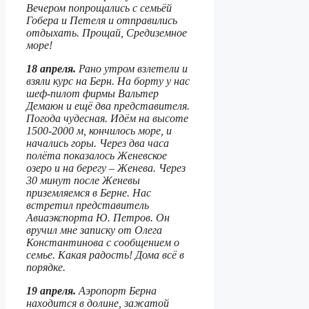
Вечером попрощались с семьёй
Гобера и Петеля и отправились
отдыхать. Прощай, Средиземное
море!
18 апреля.
Рано утром взлетели и
взяли курс на Берн. На борту у нас
шеф-пилот фирмы Вальтер
Демаюн и ещё два представителя.
Погода чудесная. Идём на высоте
1500-2000 м, кончилось море, и
начались горы. Через два часа
полёта показалось Женевское
озеро и на берегу – Женева. Через
30 минут после Женевы
приземляемся в Берне. Нас
встретил представитель
Авиаэкспорта Ю. Петров. Он
вручил мне записку от Олега
Константинова с сообщением о
семье. Какая радость! Дома всё в
порядке.
19 апреля.
Аэропорт Берна
находится в долине, зажатой