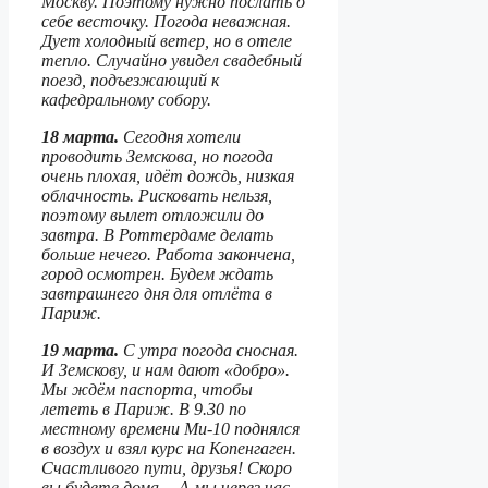
Москву. Поэтому нужно послать о
себе весточку. Погода неважная.
Дует холодный ветер, но в отеле
тепло. Случайно увидел свадебный
поезд, подъезжающий к
кафедральному собору.
18 марта.
Сегодня хотели
проводить Земскова, но погода
очень плохая, идёт дождь, низкая
облачность. Рисковать нельзя,
поэтому вылет отложили до
завтра. В Роттердаме делать
больше нечего. Работа закончена,
город осмотрен. Будем ждать
завтрашнего дня для отлёта в
Париж.
19 марта.
С утра погода сносная.
И Земскову, и нам дают «добро».
Мы ждём паспорта, чтобы
лететь в Париж. В 9.30 по
местному времени Ми-10 поднялся
в воздух и взял курс на Копенгаген.
Счастливого пути, друзья! Скоро
вы будете дома… А мы через час