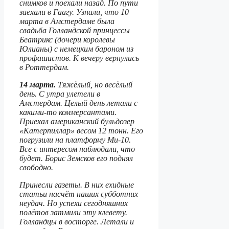
снимков и поехали назад. По пути
заехали в Гаагу. Узнали, что 10
марта в Амстердаме была
свадьба Голландской принцессы
Беатрикс (дочери королевы
Юлианы) с немецким бароном из
профашистов. К вечеру вернулись
в Роттердам.
14 марта.
Тяжёлый, но весёлый
день. С утра улетели в
Амстердам. Целый день летали с
какими-то коммерсантами.
Приехал американский бульдозер
«Катерпиллар» весом 12 тонн. Его
погрузили на платформу Ми-10.
Все с интересом наблюдали, что
будет. Борис Земсков его поднял
свободно.
Принесли газеты. В них ехидные
статьи насчёт наших субботних
неудач. Но успехи сегодняшних
полётов затмили эту клевету.
Голландцы в восторге. Летали и