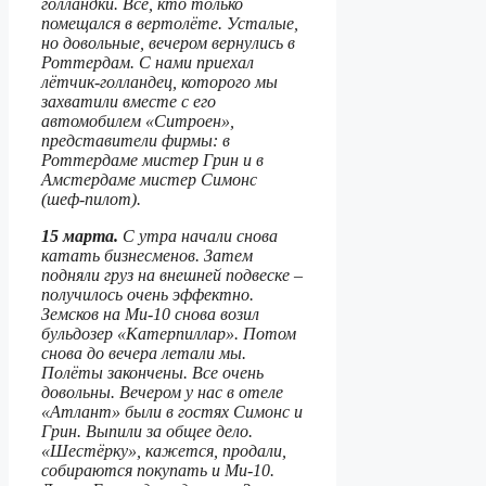
голландки. Все, кто только
помещался в вертолёте. Усталые,
но довольные, вечером вернулись в
Роттердам. С нами приехал
лётчик-голландец, которого мы
захватили вместе с его
автомобилем «Ситроен»,
представители фирмы: в
Роттердаме мистер Грин и в
Амстердаме мистер Симонс
(шеф-пилот).
15 марта.
С утра начали снова
катать бизнесменов. Затем
подняли груз на внешней подвеске –
получилось очень эффектно.
Земсков на Ми-10 снова возил
бульдозер «Катерпиллар». Потом
снова до вечера летали мы.
Полёты закончены. Все очень
довольны. Вечером у нас в отеле
«Атлант» были в гостях Симонс и
Грин. Выпили за общее дело.
«Шестёрку», кажется, продали,
собираются покупать и Ми-10.