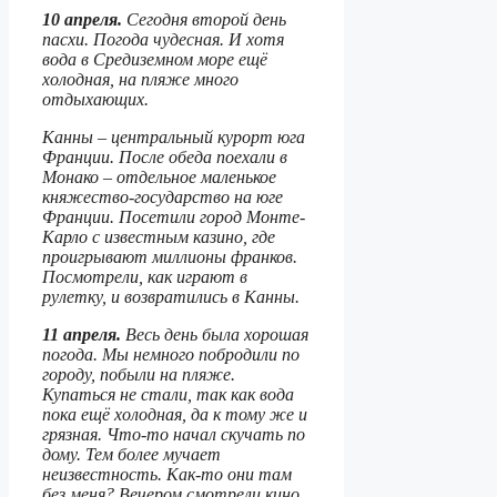
10 апреля.
Сегодня второй день
пасхи. Погода чудесная. И хотя
вода в Средиземном море ещё
холодная, на пляже много
отдыхающих.
Канны – центральный курорт юга
Франции. После обеда поехали в
Монако – отдельное маленькое
княжество-государство на юге
Франции. Посетили город Монте-
Карло с известным казино, где
проигрывают миллионы франков.
Посмотрели, как играют в
рулетку, и возвратились в Канны.
11 апреля.
Весь день была хорошая
погода. Мы немного побродили по
городу, побыли на пляже.
Купаться не стали, так как вода
пока ещё холодная, да к тому же и
грязная. Что-то начал скучать по
дому. Тем более мучает
неизвестность. Как-то они там
без меня? Вечером смотрели кино,