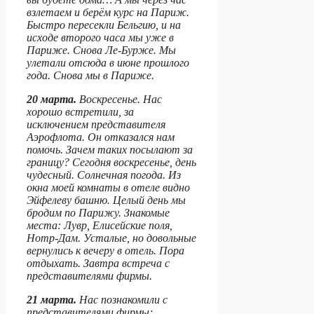
взлетаем и берём курс на Париж.
Быстро пересекли Бельгию, и на
исходе второго часа мы уже в
Париже. Снова Ле-Бурже. Мы
улетали отсюда в июне прошлого
года. Снова мы в Париже.
20 марта.
Воскресенье. Нас
хорошо встретили, за
исключением представителя
Аэрофлота. Он отказался нам
помочь. Зачем таких посылают за
границу? Сегодня воскресенье, день
чудесный. Солнечная погода. Из
окна моей комнаты в отеле видно
Эйфелеву башню. Целый день мы
бродим по Парижу. Знакомые
места: Лувр, Елисейские поля,
Нотр-Дам. Усталые, но довольные
вернулись к вечеру в отель. Пора
отдыхать. Завтра встреча с
представителями фирмы.
21 марта.
Нас познакомили с
представителями фирмы;