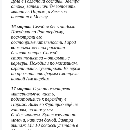
Дела в Голландии сделаны. Завтра
отдых, затем начнём готовить
машину в Париж, а Земсков
полетит в Москву.
16 марта.
Сегодня день отдыха.
Походили по Роттердаму,
посмотрели его
достопримечательности. Город
во многих местах раскопан –
делают метро. Способ
строительства – открытые
карьеры. Походили по магазинам,
ограничились сувенирами. Вечером
по приглашению фирмы смотрели
ночной Амстердам.
17 марта.
С утра осмотрели
материальную часть,
подготовились к перелёту в
Париж. Визы во Францию ещё не
готовы, поэтому мы
бездельничаем. Купил кое-что по
мелочи, написал домой. Завтра
экипаж Ми-10 должен улетать в