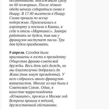
десантниками. Высаживали сразу
по 60 пожарных. После лёгкого
обеда начали собираться снова в
Ниццу. В 17.40 вылетели в Ниццу.
Снова прошли по всему
побережью. Приземлились в
аэропорту и поехали в Канны, к
себе в отель «Мартинес». Завтра
работать не будем, так как у
французов наступает пасха. Три
дня будем праздновать.
9 апреля.
Сегодня были
приглашены в гости к президенту
Общества франко-советской
дружбы. Весь день шёл дождь, но
мы благополучно добрались до
Жана (так зовут президента). У
него собралось много французов-
коммунистов. Многие из них были в
Советском Союзе. Один, в
качестве корреспондента
«Юманите», прожил в Москве год.
Встреча прошла в тёплой,
дружественной обстановке.