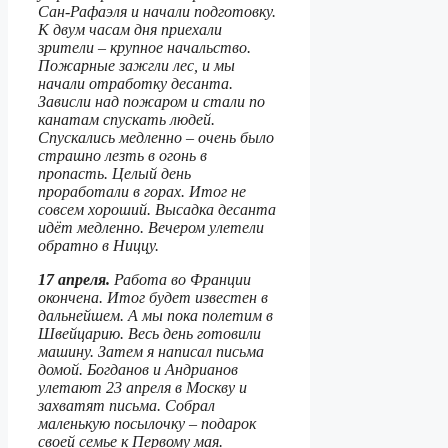
Сан-Рафаэля и начали подготовку.
К двум часам дня приехали
зрители – крупное начальство.
Пожарные зажгли лес, и мы
начали отработку десанта.
Зависли над пожаром и стали по
канатам спускать людей.
Спускались медленно – очень было
страшно лезть в огонь в
пропасть. Целый день
проработали в горах. Итог не
совсем хороший. Высадка десанта
идёт медленно. Вечером улетели
обратно в Ниццу.
17 апреля.
Работа во Франции
окончена. Итог будет известен в
дальнейшем. А мы пока полетим в
Швейцарию. Весь день готовили
машину. Затем я написал письма
домой. Богданов и Андрианов
улетают 23 апреля в Москву и
захватят письма. Собрал
маленькую посылочку – подарок
своей семье к Первому мая.