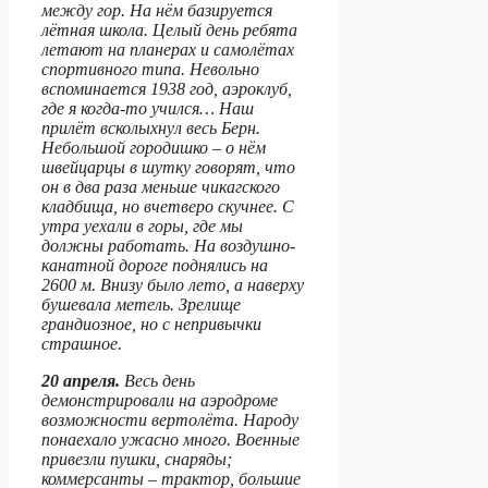
между гор. На нём базируется
лётная школа. Целый день ребята
летают на планерах и самолётах
спортивного типа. Невольно
вспоминается 1938 год, аэроклуб,
где я когда-то учился… Наш
прилёт всколыхнул весь Берн.
Небольшой городишко – о нём
швейцарцы в шутку говорят, что
он в два раза меньше чикагского
кладбища, но вчетверо скучнее. С
утра уехали в горы, где мы
должны работать. На воздушно-
канатной дороге поднялись на
2600 м. Внизу было лето, а наверху
бушевала метель. Зрелище
грандиозное, но с непривычки
страшное.
20 апреля.
Весь день
демонстрировали на аэродроме
возможности вертолёта. Народу
понаехало ужасно много. Военные
привезли пушки, снаряды;
коммерсанты – трактор, большие