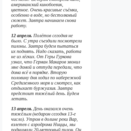
американский кинобоевик,
цветное. Очень красивые съёмки,
особенно в воде, но бестолковый
сюжет. Завтра начинаем снова
работу.
12 апреля.
Полётов сегодня не
было. С утра съездили посмотрели
пилоны. Завтра будем пытаться
их поднять. Надо сказать, работа
не из лёгких. От Геры Гуркова
узнал, что Герман Макаров звонил
мне домой и оттуда передали, что
дома всё в порядке. Вторую
половину дня ходил по набережной
Средиземного моря и смотрел, как
отдыхает буржуазия. Завтра
предстоит тяжёлый день. Будем
летать.
13 апреля.
День оказался очень
тяжёлым (недаром сегодня 13-е
число). Утром в долине реки Вар,
взлетев с аэродрома Ниццы, мы
поднимали 20-метровый пилон. Он