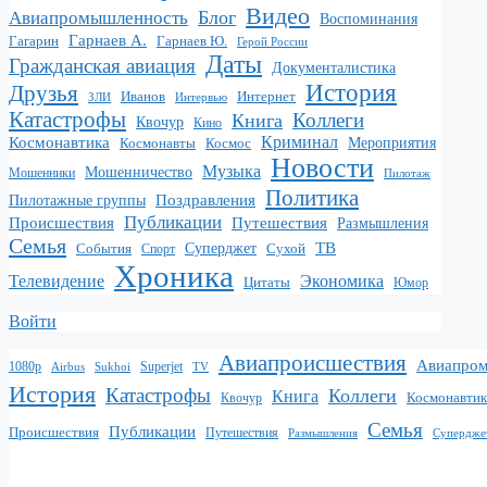
Видео
Блог
Авиапромышленность
Воспоминания
Гарнаев А.
Гарнаев Ю.
Гагарин
Герой России
Даты
Гражданская авиация
Документалистика
История
Друзья
Иванов
Интернет
Интервью
ЗЛИ
Катастрофы
Коллеги
Книга
Квочур
Кино
Криминал
Космонавтика
Космонавты
Космос
Мероприятия
Новости
Музыка
Мошенничество
Мошенники
Пилотаж
Политика
Поздравления
Пилотажные группы
Публикации
Происшествия
Путешествия
Размышления
Семья
ТВ
Суперджет
Сухой
События
Спорт
Хроника
Экономика
Телевидение
Цитаты
Юмор
Войти
Авиапроисшествия
Авиапро
1080p
Superjet
Sukhoi
TV
Airbus
История
Катастрофы
Коллеги
Книга
Квочур
Космонавтик
Семья
Публикации
Происшествия
Путешествия
Размышления
Супердже