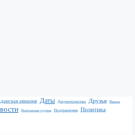
Даты
Друзья
данская авиация
Документалистика
Иванов
вости
Политика
Поздравления
Пилотажные группы