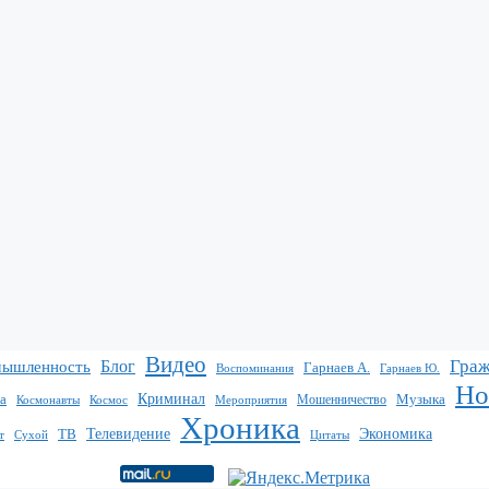
Видео
Граж
Блог
мышленность
Гарнаев А.
Воспоминания
Гарнаев Ю.
Но
Криминал
Музыка
а
Мошенничество
Мероприятия
Космонавты
Космос
Хроника
Экономика
ТВ
Телевидение
т
Сухой
Цитаты