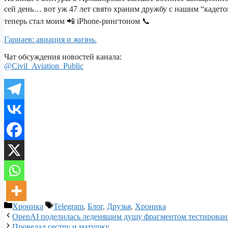
сей день… вот уж 47 лет свято храним дружбу с нашим “кад
теперь стал моим 📲 iPhone-рингтоном 📞
Гарнаев: авиация и жизнь.
Чат обсуждения новостей канала:
@Civil_Aviation_Public
Рубрики
Метки
Хроника
Telegram
,
Блог
,
Друзья
,
Хроника
OpenAI поделилась леденящим душу фрагментом тестирован
Проведал сестру и матушку…