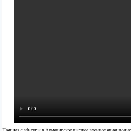
Начиная с абитуры в Армавирское высшее военное авиационно