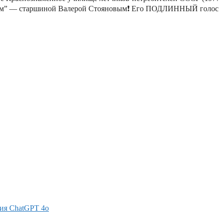
етом” — старшиной Валерой Стояновым❗️ Его ПОДЛИННЫЙ голос
ия ChatGPT 4o