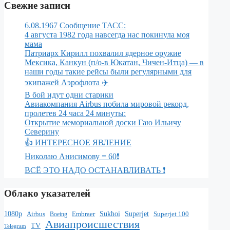
Свежие записи
6.08.1967 Сообщение ТАСС:
4 августа 1982 года навсегда нас покинула моя
мама
Патриарх Кирилл похвалил ядерное оружие
Мексика, Канкун (п/о-в Юкатан, Чичен-Итца) — в
наши годы такие рейсы были регулярными для
экипажей Аэрофлота ✈️
В бой идут одни старики
Авиакомпания Airbus побила мировой рекорд,
пролетев 24 часа 24 минуты:
Открытие мемориальной доски Гаю Ильичу
Северину
👍 ИНТЕРЕСНОЕ ЯВЛЕНИЕ
Николаю Анисимову = 60❗️
ВСЁ ЭТО НАДО ОСТАНАВЛИВАТЬ ❗️
Облако указателей
1080p
Superjet
Airbus
Sukhoi
Superjet 100
Boeing
Embraer
Авиапроисшествия
TV
Telegram