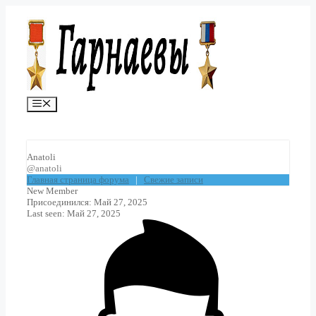
Перейти
к
содержимому
Меню
Anatoli
@anatoli
Главная страница форума
|
Свежие записи
New Member
Присоединился: Май 27, 2025
Last seen: Май 27, 2025