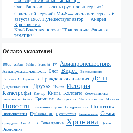
Посвящение в юные Гарнаевцы
Олег Ряполов … очень грустное интервью❗️
Советский вертолёт Ми-6 — место катастрофы 6
августа 1967. Путешествует автор — Андрей
Крюковский.
Клуб Взлётная полоса: “Тряпочно-верёвочная
тематика”
Облако указателей
Авиапроисшествия
1080p
Superjet
Sukhoi
TV
Airbus
Видео
Блог
Авиапромышленность
Воспоминания
Даты
Гражданская авиация
Гарнаев А.
Гарнаев Ю.
История
Друзья
Документалистика
Иванов
Катастрофы
Коллеги
Книга
Квочур
Космонавтика
Криминал
Музыка
Мошенничество
Мероприятия
Космонавты
Космос
Новости
Политика
Поздравления
Пилотажные группы
Семья
Публикации
Происшествия
Путешествия
Размышления
Хроника
ТВ
Телевидение
Суперджет
Сухой
Цитаты
Экономика