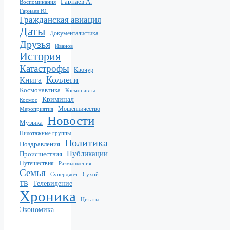
Гарнаев А.
Воспоминания
Гарнаев Ю.
Гражданская авиация
Даты
Документалистика
Друзья
Иванов
История
Катастрофы
Квочур
Коллеги
Книга
Космонавтика
Космонавты
Криминал
Космос
Мошенничество
Мероприятия
Новости
Музыка
Пилотажные группы
Политика
Поздравления
Публикации
Происшествия
Путешествия
Размышления
Семья
Суперджет
Сухой
ТВ
Телевидение
Хроника
Цитаты
Экономика