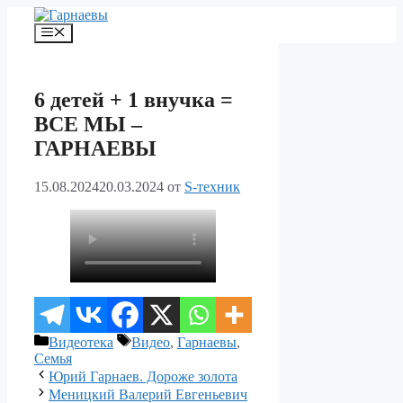
Перейти
к
Меню
содержимому
6 детей + 1 внучка =
ВСЕ МЫ –
ГАРНАЕВЫ
15.08.2024
20.03.2024
от
S-техник
Рубрики
Метки
Видеотека
Видео
,
Гарнаевы
,
Семья
Юрий Гарнаев. Дороже золота
Меницкий Валерий Евгеньевич