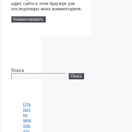
адрес сайта в этом браузере для
последующих моих комментариев.
Поиск
Поиск
Отк
рыт
ие
мем
ори
аль