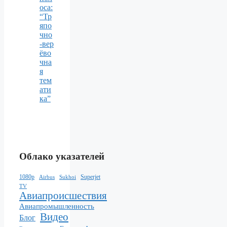
оса:
“Тр
япо
чно
-вер
ёво
чна
я
тем
ати
ка”
Облако указателей
1080p
Superjet
Sukhoi
Airbus
TV
Авиапроисшествия
Авиапромышленность
Видео
Блог