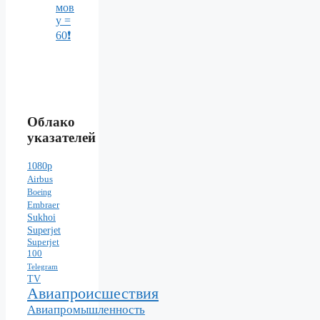
мов
у =
60❗️
Облако
указателей
1080p
Airbus
Boeing
Embraer
Sukhoi
Superjet
Superjet
100
Telegram
TV
Авиапроисшествия
Авиапромышленность