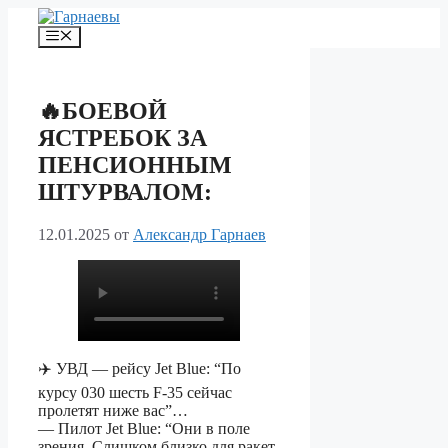
Перейти
к
Меню
содержимому
🔥БОЕВОЙ
ЯСТРЕБОК ЗА
ПЕНСИОННЫМ
ШТУРВАЛОМ:
12.01.2025
от
Александр Гарнаев
✈️ УВД — рейсу Jet Blue: “По
курсу 030 шесть F-35 сейчас
пролетят ниже вас”…
— Пилот Jet Blue: “Они в поле
зрения. Слишком близко для ракет.