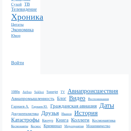
ТВ
Сухой
Телевидение
Хроника
Цитаты
Экономика
Юмор
Войти
Авиапроисшествия
1080p
Superjet
Sukhoi
TV
Airbus
Видео
Блог
Авиапромышленность
Воспоминания
Даты
Гражданская авиация
Гарнаев А.
Гарнаев Ю.
История
Друзья
Документалистика
Иванов
Катастрофы
Коллеги
Книга
Квочур
Космонавтика
Криминал
Мошенничество
Мероприятия
Космонавты
Космос