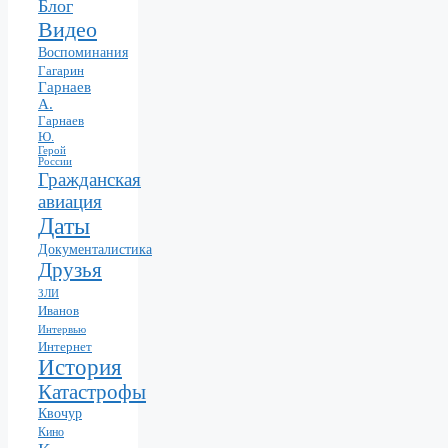
Блог
Видео
Воспоминания
Гагарин
Гарнаев
А.
Гарнаев
Ю.
Герой
России
Гражданская
авиация
Даты
Документалистика
Друзья
ЗЛИ
Иванов
Интервью
Интернет
История
Катастрофы
Квочур
Кино