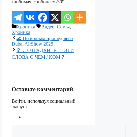
Любимая, с юбилеем-50❗️
Рубрики
Метки
Хроника
Видео
,
Семья
,
Хроника
🌊 По волнам прошедшего
Dubai AirShow 2025
⁉️ … ОТГАДАЙТЕ — ЭТИ
СЛОВА О ЧЁМ / КОМ ❓
Оставьте комментарий
Войти, используя социальный
аккаунт
Комментарий