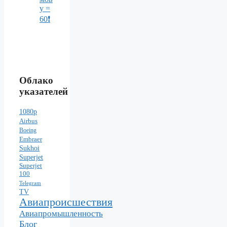
у =
60❗️
Облако
указателей
1080p
Airbus
Boeing
Embraer
Sukhoi
Superjet
Superjet
100
Telegram
TV
Авиапроисшествия
Авиапромышленность
Блог