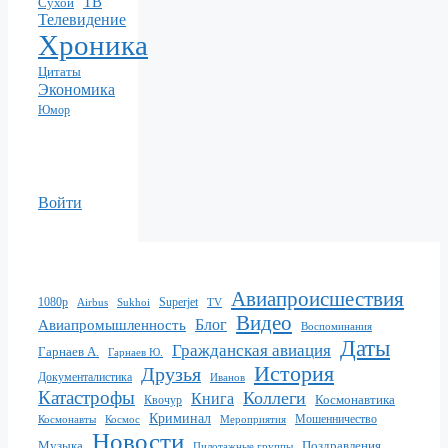
ТВ
Сухой
Телевидение
Хроника
Цитаты
Экономика
Юмор
Войти
Авиапроисшествия
1080p
Superjet
Sukhoi
TV
Airbus
Видео
Блог
Авиапромышленность
Воспоминания
Даты
Гражданская авиация
Гарнаев А.
Гарнаев Ю.
История
Друзья
Документалистика
Иванов
Катастрофы
Коллеги
Книга
Квочур
Космонавтика
Криминал
Мошенничество
Мероприятия
Космонавты
Космос
Новости
Музыка
Поздравления
Пилотажные группы