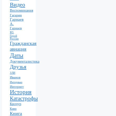
Видео
Воспоминания
Гагарин
Гарнаев
А.
Гарнаев
Ю.
Герой
России
Гражданская
авиация
Даты
Документалистика
Друзья
ЗЛИ
Иванов
Интервью
Интернет
История
Катастрофы
Квочур
Кино
Книга