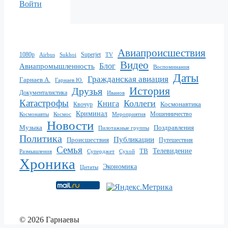
Войти
Авиапроисшествия
1080p
Superjet
Sukhoi
TV
Airbus
Видео
Блог
Авиапромышленность
Воспоминания
Даты
Гражданская авиация
Гарнаев А.
Гарнаев Ю.
История
Друзья
Документалистика
Иванов
Катастрофы
Коллеги
Книга
Квочур
Космонавтика
Криминал
Мошенничество
Мероприятия
Космонавты
Космос
Новости
Музыка
Поздравления
Пилотажные группы
Политика
Публикации
Происшествия
Путешествия
Семья
ТВ
Телевидение
Размышления
Суперджет
Сухой
Хроника
Экономика
Цитаты
© 2026 Гарнаевы