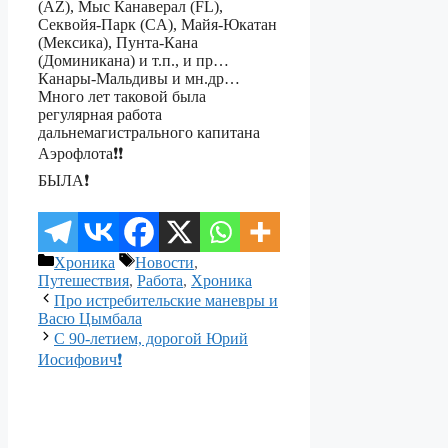
(AZ), Мыс Канаверал (FL),
Секвойя-Парк (CA), Майя-Юкатан
(Мексика), Пунта-Кана
(Доминикана) и т.п., и пр…
Канары-Мальдивы и мн.др…
Много лет таковой была
регулярная работа
дальнемагистрального капитана
Аэрофлота❗️❗️
БЫЛА❗️
Рубрики
Метки
Хроника
Новости
,
Путешествия
,
Работа
,
Хроника
Про истребительские маневры и
Васю Цымбала
С 90-летием, дорогой Юрий
Иосифович❗️