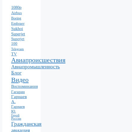
1080p
Airbus
Boeing
Embraer
Sukhoi
Superjet
Superjet
100
Telegram
TV
Авиапроисшествия
Авиапромышленность
Блог
Видео
Воспоминания
Гагарин
Гарнаев
А.
Гарнаев
Ю.
Герой
России
Гражданская
авиация