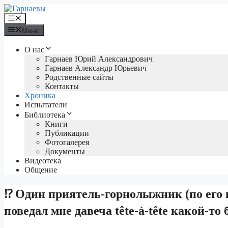
Перейти
к
Меню
содержимому
Меню
О нас
Гарнаев Юрий Александрович
Гарнаев Александр Юрьевич
Родственные сайты
Контакты
Хроника
Испытатели
Библиотека
Книги
Публикации
Фотогалерея
Документы
Видеотека
Общение
⁉️ Один приятель-горнолыжник (по его
поведал мне давеча tête-à-tête какой-т