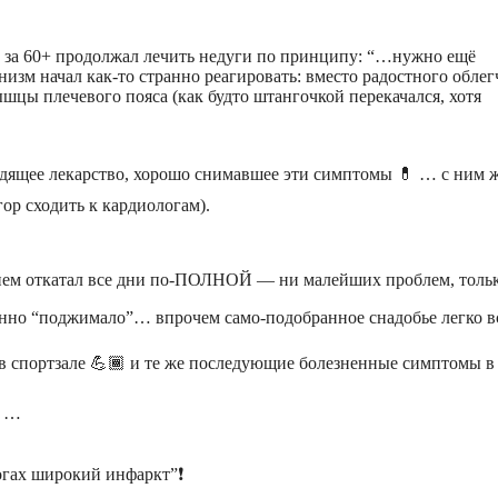
те за 60+ продолжал лечить недуги по принципу: “…нужно ещё
низм начал как-то странно реагировать: вместо радостного обле
шцы плечевого пояса (как будто штангочкой перекачался, хотя
ходящее лекарство, хорошо снимавшее эти симптомы 💊 … с ним ж
ор сходить к кардиологам).
оением откатал все дни по-ПОЛНОЙ — ни малейших проблем, толь
транно “поджимало”… впрочем само-подобранное снадобье легко в
 в спортзале 💪🏾 и те же последующие болезненные симптомы в
л …
огах широкий инфаркт”❗️