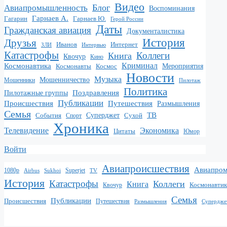
Видео
Блог
Авиапромышленность
Воспоминания
Гарнаев А.
Гарнаев Ю.
Гагарин
Герой России
Даты
Гражданская авиация
Документалистика
История
Друзья
Иванов
Интернет
Интервью
ЗЛИ
Катастрофы
Коллеги
Книга
Квочур
Кино
Криминал
Космонавтика
Космонавты
Космос
Мероприятия
Новости
Музыка
Мошенничество
Мошенники
Пилотаж
Политика
Поздравления
Пилотажные группы
Публикации
Происшествия
Путешествия
Размышления
Семья
ТВ
Суперджет
Сухой
События
Спорт
Хроника
Экономика
Телевидение
Цитаты
Юмор
Войти
Авиапроисшествия
Авиапро
1080p
Superjet
Sukhoi
TV
Airbus
История
Катастрофы
Коллеги
Книга
Квочур
Космонавтик
Семья
Публикации
Происшествия
Путешествия
Размышления
Супердже