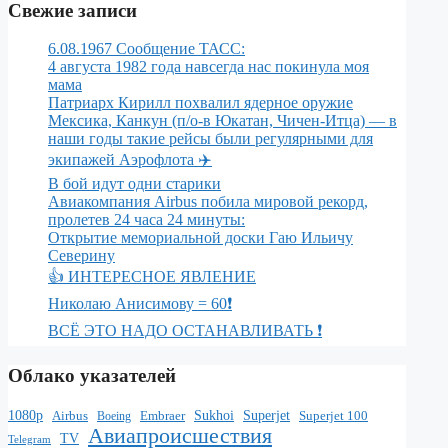
Свежие записи
6.08.1967 Сообщение ТАСС:
4 августа 1982 года навсегда нас покинула моя
мама
Патриарх Кирилл похвалил ядерное оружие
Мексика, Канкун (п/о-в Юкатан, Чичен-Итца) — в
наши годы такие рейсы были регулярными для
экипажей Аэрофлота ✈️
В бой идут одни старики
Авиакомпания Airbus побила мировой рекорд,
пролетев 24 часа 24 минуты:
Открытие мемориальной доски Гаю Ильичу
Северину
👍 ИНТЕРЕСНОЕ ЯВЛЕНИЕ
Николаю Анисимову = 60❗️
ВСЁ ЭТО НАДО ОСТАНАВЛИВАТЬ ❗️
Облако указателей
1080p
Superjet
Airbus
Sukhoi
Superjet 100
Boeing
Embraer
Авиапроисшествия
TV
Telegram