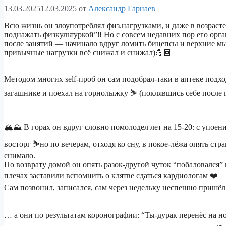
13.03.2025
12.03.2025
от
Александр Гарнаев
Всю жизнь он злоупотреблял физ.нагрузками, и даже в возрас
поднажать физкультуркой”‼️ Но с совсем недавних пор его орга
после занятий — начинало вдруг ломить бицепсы и верхние мы
привычные нагрузки всё снижал и снижал)💪🏾
Методом многих self-проб он сам подобрал-таки в аптеке под
загашнике и поехал на горнолыжку ⛷️ (поклявшись себе после г
🏔️⛰️ В горах он вдруг словно помолодел лет на 15-20: с уп
восторг ⛷️но по вечерам, отходя ко сну, в покое-лёжа опять с
снимало.
По возврату домой он опять разок-другой чуток “побаловался”
плечах заставили вспомнить о клятве сдаться кардиологам ❤️
Сам позвонил, записался, сам через недельку неспешно пришё
… а они по результатам коронографии: “Ты-дурак перенёс на н