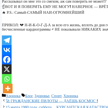
Рассказывал он мне это со смехом, аж сам поверить не может⁉️
☝️ВОТ И Я ПОВЕРИТЬ ЕМУ НЕ МОГУ❗️ НАВЕРНОЕ — ВРЁ
🔥 P.S.: Самый-САМЫЙ НАИ-ОГРОМНЕЙШИЙ
ПРИКОЛ: 💔 Н-И-К-О-Г-Д-А за всю его жизнь, вплоть до дня г
бесчисленные кардиограммы ≠ НЕ показывали НИКАКИХ знач
Рубрики
Метки
Хроника
Блог
,
Здоровье
,
Спорт
,
Хроника
🚀 ГРАЖДАНСКИЕ ПИЛОТЫ — ДАЁШЬ КОСМОС ❗️
15 марта 1980 года, суббота… КУРСАНТСКАЯ КАТАСТРО