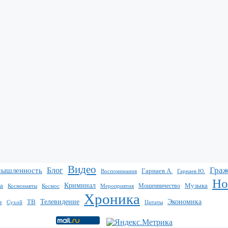
Видео
Граж
Блог
мышленность
Гарнаев А.
Воспоминания
Гарнаев Ю.
Но
Криминал
Музыка
а
Мошенничество
Мероприятия
Космонавты
Космос
Хроника
Экономика
ТВ
Телевидение
т
Сухой
Цитаты