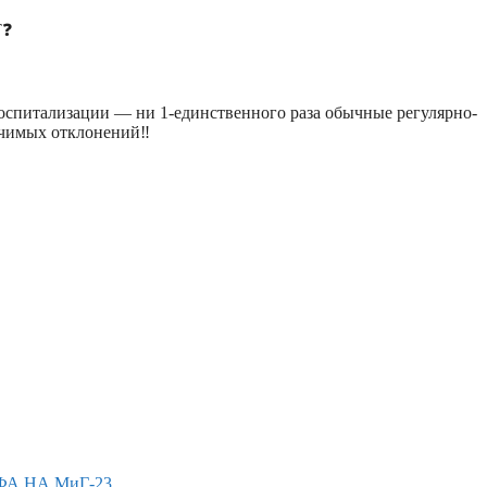
Т❓
оспитализации — ни 1-единственного раза обычные регулярно-
имых отклонений‼️
ФА НА МиГ-23