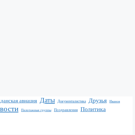
Даты
Друзья
данская авиация
Документалистика
Иванов
вости
Политика
Поздравления
Пилотажные группы