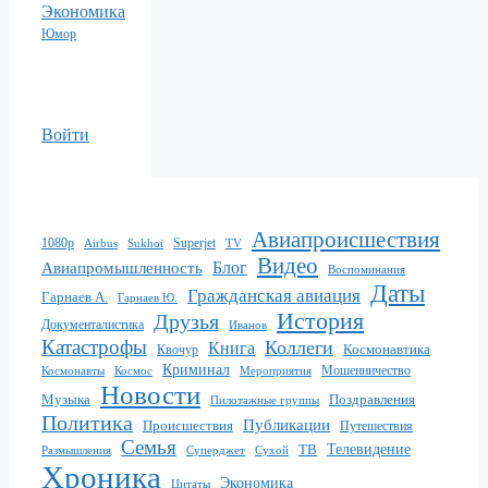
Экономика
Юмор
Войти
Авиапроисшествия
1080p
Superjet
Sukhoi
TV
Airbus
Видео
Блог
Авиапромышленность
Воспоминания
Даты
Гражданская авиация
Гарнаев А.
Гарнаев Ю.
История
Друзья
Документалистика
Иванов
Катастрофы
Коллеги
Книга
Квочур
Космонавтика
Криминал
Мошенничество
Мероприятия
Космонавты
Космос
Новости
Музыка
Поздравления
Пилотажные группы
Политика
Публикации
Происшествия
Путешествия
Семья
ТВ
Телевидение
Размышления
Суперджет
Сухой
Хроника
Экономика
Цитаты