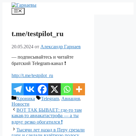
Перейти
к
Меню
содержимому
t.me/testpilot_ru
20.05.2024
от
Александр Гарнаев
— подписывайтесь и читайте
братский Telegram-канал ❗️
http://t.me/testpilot_ru
Рубрики
Метки
Хроника
Telegram
,
Авиация
,
Новости
ВОТ ТАК БЫВАЕТ: где-то там
какая-то авиакатастрофа — а ты
вдруг резко обогатился ❗️
Тысячи лет назад в Перу срезали
гору и сделали взлётную полосу.