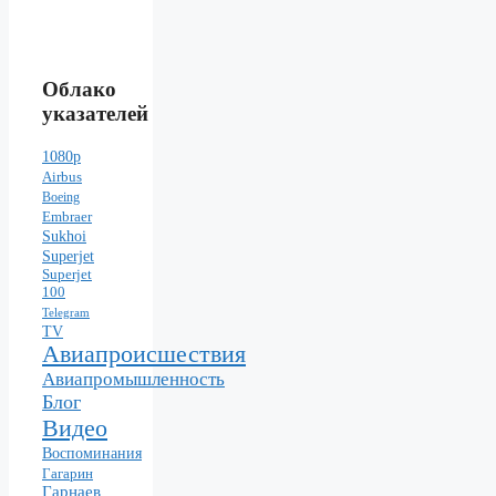
Облако
указателей
1080p
Airbus
Boeing
Embraer
Sukhoi
Superjet
Superjet
100
Telegram
TV
Авиапроисшествия
Авиапромышленность
Блог
Видео
Воспоминания
Гагарин
Гарнаев