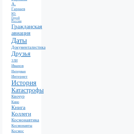
А.
Гарнаев
Ю.
Герой
России
Гражданская
авиация
Даты
Документалистика
Друзья
ЗЛИ
Иванов
Интервью
Интернет
История
Катастрофы
Квочур
Кино
Книга
Коллеги
Космонавтика
Космонавты
Космос