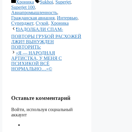
Рубрики
Метки
Хроника
Sukhoi
,
Superjet
,
Superjet 100
,
Авиапромышленность
,
Гражданская авиация
,
Интервью
,
Суперджет
,
Сухой
,
Хроника
❗️ЗАДОЛБАЛИ СПАМ-
ПОВТОРЫ ГРУБОЙ РАСХОЖЕЙ
ЛЖИ‼️ ВЫНУЖДЕН
ПОВТОРИТЬ:
«Я — НАРОДНАЯ
АРТИСТКА, У МЕНЯ С
ПСИХИКОЙ ВСЁ
НОРМАЛЬНО…»©️
Оставьте комментарий
Войти, используя социальный
аккаунт