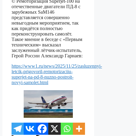
©️ Ремоторизация Superjet-100 на
отечественные двигатели ПД-8 с
зарубежных SaM146
представляется совершенно
невыгодным мероприятием, так
как придётся полностью
переконструировать самолёт.
Такое мнение в беседе с «Первым
техническим» высказал
заслуженный лётчик-испытатель,
Герой России Александр Гарнаев:
https://www1.ru/news/2025/11/25/zasluzennyi-
letcik-prigovoril-remotorizaciiu-
superjet-na-pd-8-nuzno-postroit-
novyi-samolet.html