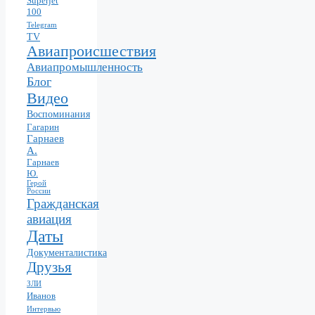
Superjet
100
Telegram
TV
Авиапроисшествия
Авиапромышленность
Блог
Видео
Воспоминания
Гагарин
Гарнаев
А.
Гарнаев
Ю.
Герой
России
Гражданская
авиация
Даты
Документалистика
Друзья
ЗЛИ
Иванов
Интервью