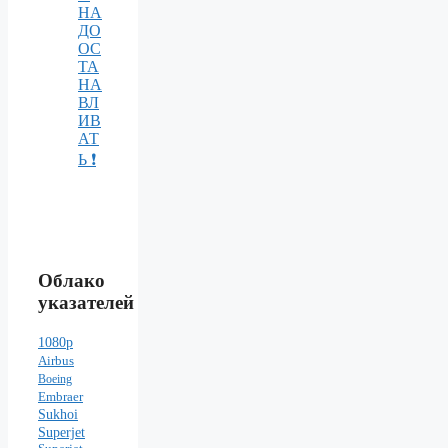
НА
ДО
ОС
ТА
НА
ВЛ
ИВ
АТ
Ь ❗️
Облако
указателей
1080p
Airbus
Boeing
Embraer
Sukhoi
Superjet