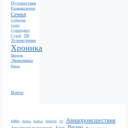
Путешествия
Размышления
Семья
События
Спорт
Суперджет
ТВ
Сухой
Телевидение
Хроника
Цитаты
Экономика
Юмор
Войти
Авиапроисшествия
1080p
Superjet
Sukhoi
TV
Airbus
Видео
Блог
Авиапромышленность
Воспоминания