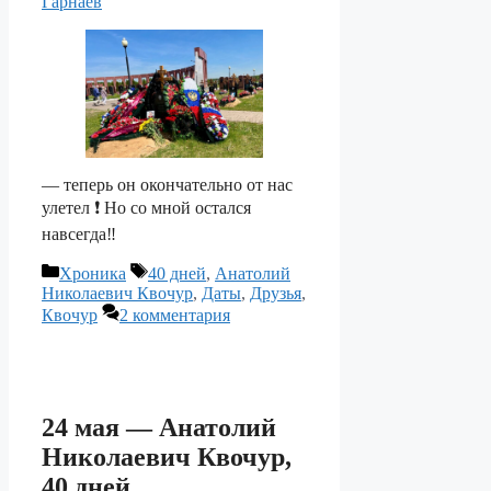
Гарнаев
— теперь он окончательно от нас
улетел ❗️ Но со мной остался
навсегда‼️
Рубрики
Метки
Хроника
40 дней
,
Анатолий
Николаевич Квочур
,
Даты
,
Друзья
,
Квочур
2 комментария
24 мая — Анатолий
Николаевич Квочур,
40 дней…