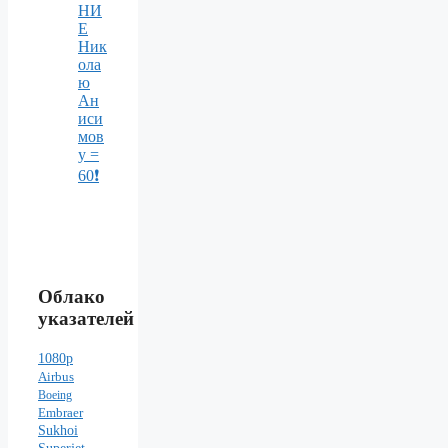
НИ
Е
Ник
ола
ю
Ан
иси
мов
у =
60❗️
Облако
указателей
1080p
Airbus
Boeing
Embraer
Sukhoi
Superjet