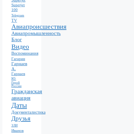
Superjet
100
Telegram
TV
Авиапроисшествия
Авиапромышленность
Блог
Видео
Воспоминания
Гагарин
Гарнаев
А.
Гарнаев
Ю.
Герой
России
Гражданская
авиация
Даты
Документалистика
Друзья
ЗЛИ
Иванов