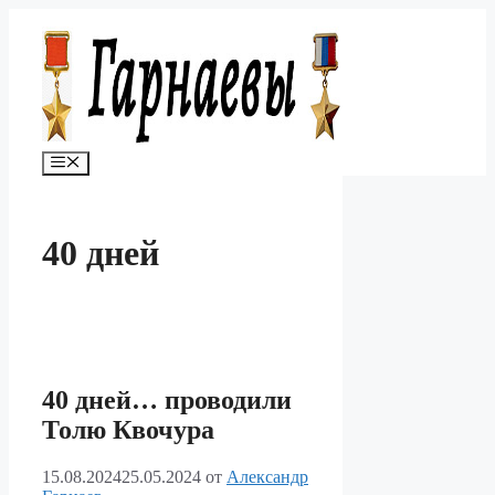
Перейти
к
содержимому
Меню
40 дней
40 дней… проводили
Толю Квочура
15.08.2024
25.05.2024
от
Александр