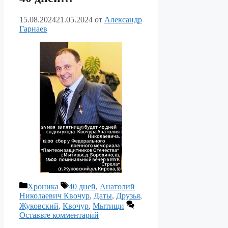
15.08.2024
21.05.2024
от
Александр
Гарнаев
Рубрики
Метки
Хроника
40 дней
,
Анатолий
Николаевич Квочур
,
Даты
,
Друзья
,
Жуковский
,
Квочур
,
Мытищи
Оставьте комментарий