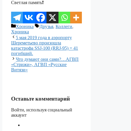
Светлая память❗️
Рубрики
Метки
Хроника
Друзья
,
Коллеги
,
Хроника
5 мая 2019 года в аэропорту
Шереметьево произошла
катастрофа SSJ-100 (RRJ-95) = 41
погибший.
Что думают они сами?…АГВП
«Стрижи», АГВП «Русские
Витязи»
Оставьте комментарий
Войти, используя социальный
аккаунт