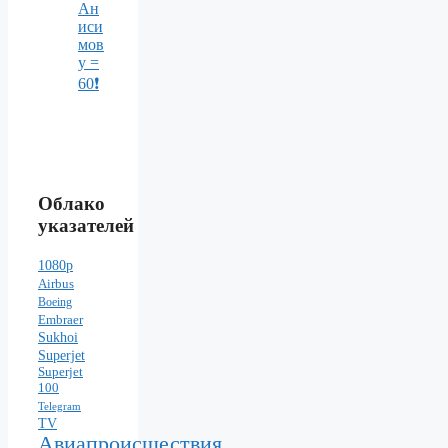
Ан
иси
мов
у =
60❗️
Облако
указателей
1080p
Airbus
Boeing
Embraer
Sukhoi
Superjet
Superjet
100
Telegram
TV
Авиапроисшествия