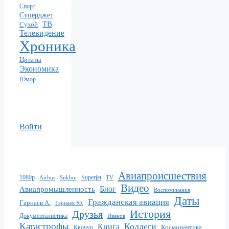
Спорт
Суперджет
ТВ
Сухой
Телевидение
Хроника
Цитаты
Экономика
Юмор
Войти
Авиапроисшествия
1080p
Superjet
Sukhoi
TV
Airbus
Видео
Блог
Авиапромышленность
Воспоминания
Даты
Гражданская авиация
Гарнаев А.
Гарнаев Ю.
История
Друзья
Документалистика
Иванов
Катастрофы
Коллеги
Книга
Квочур
Космонавтика