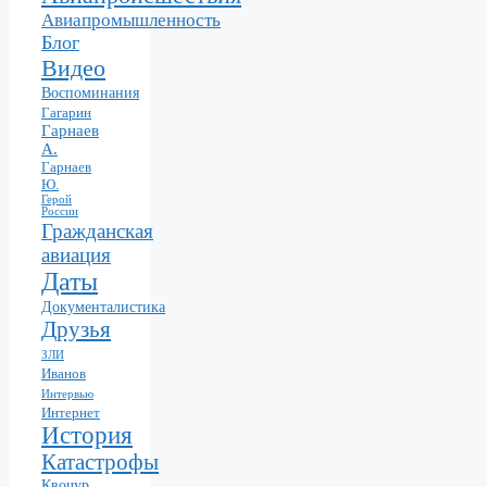
Авиапромышленность
Блог
Видео
Воспоминания
Гагарин
Гарнаев
А.
Гарнаев
Ю.
Герой
России
Гражданская
авиация
Даты
Документалистика
Друзья
ЗЛИ
Иванов
Интервью
Интернет
История
Катастрофы
Квочур