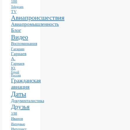
100
Telegram
TV
Авиапроисшествия
Авиапромышленность
Блог
Видео
Воспоминания
Гагарин
Гарнаев
А.
Гарнаев
Ю.
Герой
России
Гражданская
авиация
Даты
Документалистика
Друзья
ЗЛИ
Иванов
Интервью
Интернет