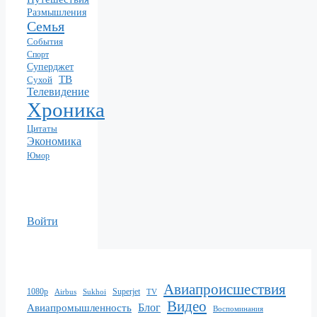
Размышления
Семья
События
Спорт
Суперджет
ТВ
Сухой
Телевидение
Хроника
Цитаты
Экономика
Юмор
Войти
Авиапроисшествия
1080p
Superjet
Sukhoi
TV
Airbus
Видео
Блог
Авиапромышленность
Воспоминания