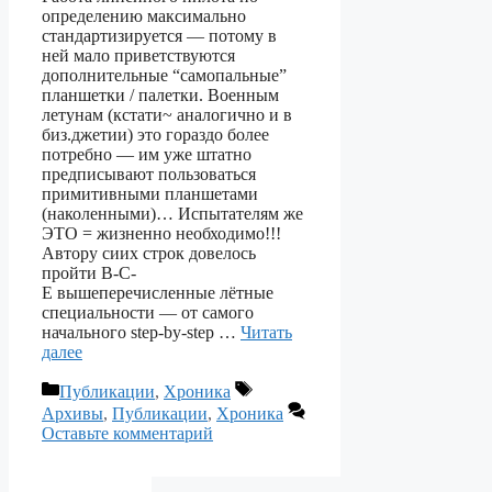
определению максимально
стандартизируется — потому в
ней мало приветствуются
дополнительные “самопальные”
планшетки / палетки. Военным
летунам (кстати~ аналогично и в
биз.джетии) это гораздо более
потребно — им уже штатно
предписывают пользоваться
примитивными планшетами
(наколенными)… Испытателям же
ЭТО = жизненно необходимо!!!
Автору сиих строк довелось
пройти В-С-
Е вышеперечисленные лётные
специальности — от самого
начального step-by-step …
Читать
далее
Рубрики
Метки
Публикации
,
Хроника
Архивы
,
Публикации
,
Хроника
Оставьте комментарий