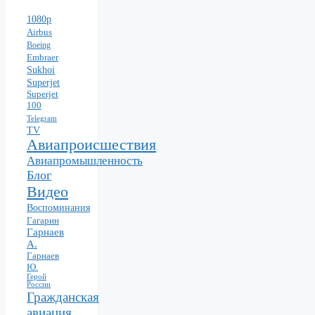
1080p
Airbus
Boeing
Embraer
Sukhoi
Superjet
Superjet
100
Telegram
TV
Авиапроисшествия
Авиапромышленность
Блог
Видео
Воспоминания
Гагарин
Гарнаев
А.
Гарнаев
Ю.
Герой
России
Гражданская
авиация