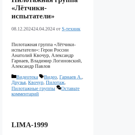
«Лётчики-
испытатели»
08.12.2024
24.04.2024
от
S-техник
Пилотажная группа «Лётчики-
испытатели»: Герои России
Анатолий Квочур, Александр
Гарнаев, Владимир Логиновский,
Александр Павлов
Рубрики
Метки
Видеотека
Видео
,
Гарнаев А.
,
Друзья
,
Квочур
,
Пилотаж
,
Пилотажные группы
Оставьте
комментарий
LIMA-1999