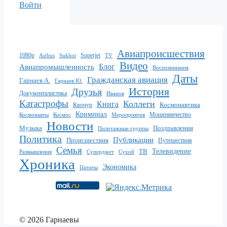
Войти
Авиапроисшествия
1080p
Superjet
Sukhoi
TV
Airbus
Видео
Блог
Авиапромышленность
Воспоминания
Даты
Гражданская авиация
Гарнаев А.
Гарнаев Ю.
История
Друзья
Документалистика
Иванов
Катастрофы
Коллеги
Книга
Квочур
Космонавтика
Криминал
Мошенничество
Мероприятия
Космонавты
Космос
Новости
Музыка
Поздравления
Пилотажные группы
Политика
Публикации
Происшествия
Путешествия
Семья
ТВ
Телевидение
Размышления
Суперджет
Сухой
Хроника
Экономика
Цитаты
© 2026 Гарнаевы