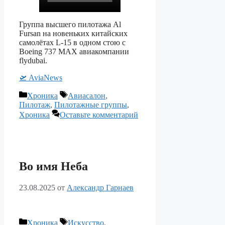
Группа высшего пилотажа Al
Fursan на новеньких китайских
самолётах L-15 в одном стою с
Boeing 737 MAX авиакомпании
flydubai.
🛫️️ AviaNews
Рубрики
Метки
Хроника
Авиасалон
,
Пилотаж
,
Пилотажные группы
,
Хроника
Оставьте комментарий
Во имя Неба
23.08.2025
от
Александр Гарнаев
Рубрики
Метки
Хроника
Искусство
,