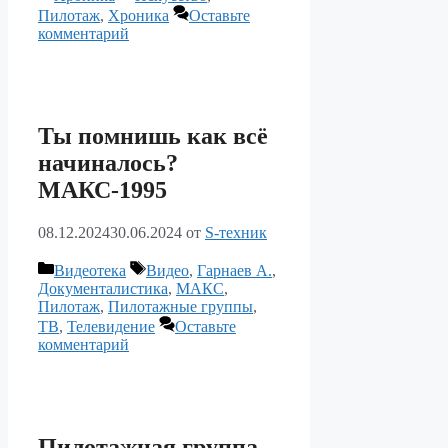
Пилотаж
,
Хроника
Оставьте
комментарий
Ты помнишь как всё
начиналось?
МАКС-1995
08.12.2024
30.06.2024
от
S-техник
Рубрики
Метки
Видеотека
Видео
,
Гарнаев А.
,
Документалистика
,
МАКС
,
Пилотаж
,
Пилотажные группы
,
ТВ
,
Телевидение
Оставьте
комментарий
Пилотажная группа