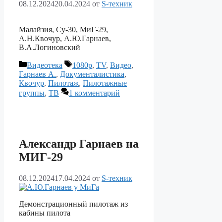
08.12.2024
20.04.2024
от
S-техник
Малайзия, Су-30, МиГ-29,
А.Н.Квочур, А.Ю.Гарнаев,
В.А.Логиновский
Рубрики
Метки
Видеотека
1080p
,
TV
,
Видео
,
Гарнаев А.
,
Документалистика
,
Квочур
,
Пилотаж
,
Пилотажные
группы
,
ТВ
1 комментарий
Александр Гарнаев на
МИГ-29
08.12.2024
17.04.2024
от
S-техник
Демонстрационный пилотаж из
кабины пилота